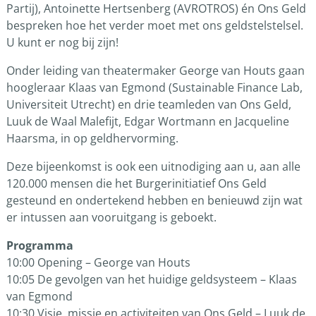
Partij), Antoinette Hertsenberg (AVROTROS) én Ons Geld
bespreken hoe het verder moet met ons geldstelstelsel.
U kunt er nog bij zijn!
Onder leiding van theatermaker George van Houts gaan
hoogleraar Klaas van Egmond (Sustainable Finance Lab,
Universiteit Utrecht) en drie teamleden van Ons Geld,
Luuk de Waal Malefijt, Edgar Wortmann en Jacqueline
Haarsma, in op geldhervorming.
Deze bijeenkomst is ook een uitnodiging aan u, aan alle
120.000 mensen die het Burgerinitiatief Ons Geld
gesteund en ondertekend hebben en benieuwd zijn wat
er intussen aan vooruitgang is geboekt.
Programma
10:00 Opening – George van Houts
10:05 De gevolgen van het huidige geldsysteem – Klaas
van Egmond
10:30 Visie, missie en activiteiten van Ons Geld – Luuk de