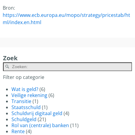
Bron:
https://www.ecb.europa.eu/mopo/strategy/pricestab/ht
ml/index.en.html
Zoek
A
Filter op categorie
Wat is geld?
(6)
Veilige rekening
(6)
Transitie
(1)
Staatsschuld
(1)
Schuldvrij digitaal geld
(4)
Schuldgeld
(21)
Rol van (centrale) banken
(11)
Rente
(4)