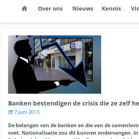
Een stabiel, eerlijk en democratisch gel
Over ons
Nieuws
Kennis
Vi
s de resultaten voor automatisch aanvullen beschikbaar z
Banken bestendigen de crisis die ze zelf 
7 juni 2013
De belangen van de banken en die van de samenlevi
voet. Nationalisatie zou dit kunnen ondervangen. In 