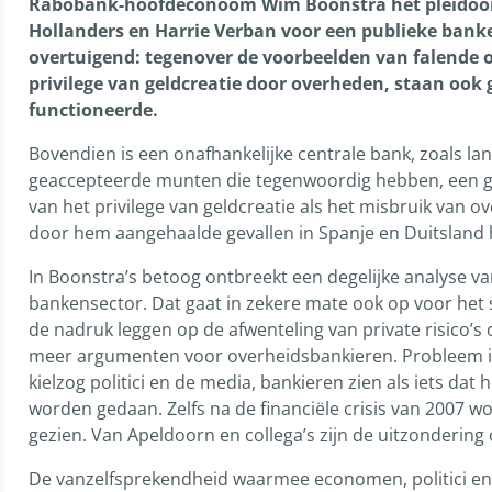
Rabobank-hoofdeconoom Wim Boonstra het pleidooi 
Hollanders en Harrie Verban voor een publieke banke
overtuigend: tegenover de voorbeelden van falende 
privilege van geldcreatie door overheden, staan ook
functioneerde.
Bovendien is een onafhankelijke centrale bank, zoals la
geaccepteerde munten die tegenwoordig hebben, een go
van het privilege van geldcreatie als het misbruik van ov
door hem aangehaalde gevallen in Spanje en Duitsland 
In Boonstra’s betoog ontbreekt een degelijke analyse v
bankensector. Dat gaat in zekere mate ook op voor het 
de nadruk leggen op de afwenteling van private risico’s o
meer argumenten voor overheidsbankieren. Probleem i
kielzog politici en de media, bankieren zien als iets dat
worden gedaan. Zelfs na de financiële crisis van 2007 wo
gezien. Van Apeldoorn en collega’s zijn de uitzondering 
De vanzelfsprekendheid waarmee economen, politici e