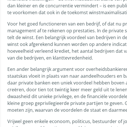
dan kleiner en de concurrentie vermindert – is een pu
te voorkomen dat ook in de toekomst winstmaximalisati
Voor het goed functioneren van een bedrijf, of dat nu pri
management af te rekenen op prestaties. In de private se
telt de winst. Een belangrijk voordeel van bedrijven in d
winst ook afgerekend kunnen worden op andere indicat
hoeveelheid verleend krediet, het aantal bedrijven dat v
van die bedrijven, en klanttevredenheid.
Een ander belangrijk argument voor overheidsbankieren
staatskas vloeit in plaats van naar aandeelhouders en b
daar private banken een uniek voordeel hebben boven a
creëren, door tien tot twintig keer meer geld uit te lenen
dwaasheid dit unieke privilege, en de financiële voordel
kleine groep geprivilegieerde private partijen te geven.
moeten zijn, waarvan de voordelen de staat en daarmee
Vrijwel geen enkele econoom, politicus, bestuurder of jo