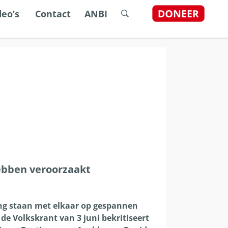
dstelsel
deo’s
Contact
ANBI
ijn, gebruik de pijlen om omhoog en omlaag te gaan naar d
hebben veroorzaakt
ng staan met elkaar op gespannen
de Volkskrant van 3 juni bekritiseert