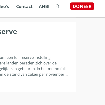
dstelsel
deo’s
Contact
ANBI
serve
ijn, gebruik de pijlen om omhoog en omlaag te gaan naar d
 om een full reserve instelling
dere landen beraden zich over de
lijks kan gebeuren. In het memo full
van de stand van zaken per november
…