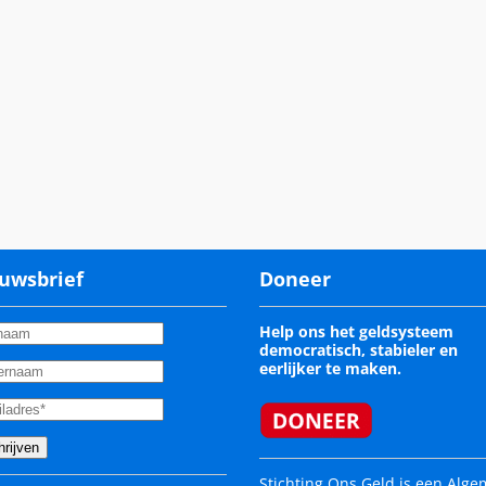
uwsbrief
Doneer
Help ons het geldsysteem
democratisch, stabieler en
eerlijker te maken.
Stichting Ons Geld is een Alg