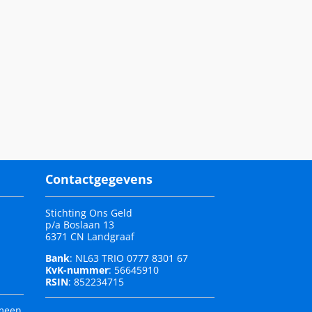
Contactgegevens
Stichting Ons Geld
p/a Boslaan 13
6371 CN Landgraaf
Bank
: NL63 TRIO 0777 8301 67
KvK-nummer
: 56645910
RSIN
: 852234715
emeen