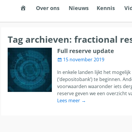
Een stabiel, eerlijk en democratisch gel
Over ons
Nieuws
Kennis
Vi
Tag archieven:
fractional re
s de resultaten voor automatisch aanvullen beschikbaar z
Full reserve update
15 november 2019
In enkele landen lijkt het mogelijk
(‘depositobank’) te beginnen. An
voorwaarden waaronder iets derge
reserve geven we een overzicht 
Lees meer →