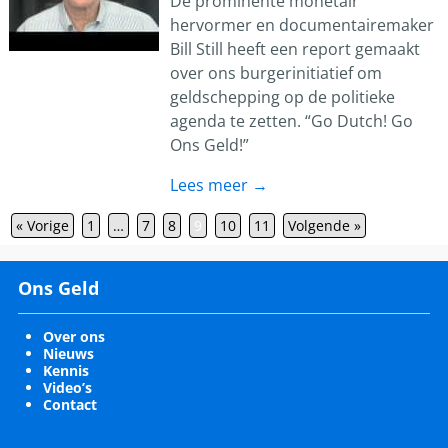
De prominente monetair
hervormer en documentairemaker
Bill Still heeft een report gemaakt
over ons burgerinitiatief om
geldschepping op de politieke
agenda te zetten. “Go Dutch! Go
Ons Geld!”
Lees meer →
« Vorige
1
…
7
8
9
10
11
Volgende »
Ons Geld
Over ons
Nieuws
Kennis
Video’s
Contact