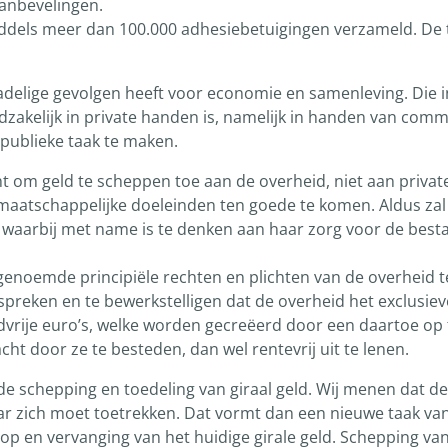
anbevelingen.
middels meer dan 100.000 adhesiebetuigingen verzameld. De
 nadelige gevolgen heeft voor economie en samenleving. Die 
akelijk in private handen is, namelijk in handen van comm
 publieke taak te maken.
ht om geld te scheppen toe aan de overheid, niet aan private
atschappelijke doeleinden ten goede te komen. Aldus zal d
 waarbij met name is te denken aan haar zorg voor de best
noemde principiële rechten en plichten van de overheid t
 spreken en te bewerkstelligen dat de overheid het exclusi
dvrije euro’s, welke worden gecreëerd door een daartoe op t
t door ze te besteden, dan wel rentevrij uit te lenen.
e schepping en toedeling van giraal geld. Wij menen dat de 
r zich moet toetrekken. Dat vormt dan een nieuwe taak van
 op en vervanging van het huidige girale geld. Schepping va