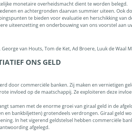
nkelijke monetaire overheidsmacht dient te worden belegd.
de redenen en achtergronden daarvan summier uiteen. Ook d
gspunten te bieden voor evaluatie en herschikking van de 
adere uiteenzetting en onderbouwing van ons voorstel aan 
, George van Houts, Tom de Ket, Ad Broere, Luuk de Waal Mal
IATIEF ONS GELD
erd door commerciële banken. Zij maken en vernietigen gel
te invloed op de maatschappij. Ze exploiteren deze invloe
gt samen met de enorme groei van giraal geld in de afgelop
en en bankbiljetten) grotendeels verdrongen. Giraal geld w
lening. In het vigerend geldstelsel hebben commerciële ba
antwoording afgelegd.