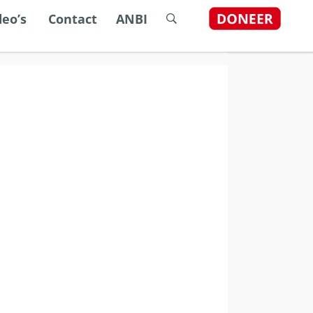
dstelsel
deo’s
Contact
ANBI