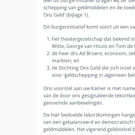
Met dit burgerinitiatief dragen wij ter 
schepping van geldmiddelen en de toedeli
Ons Geld’ (bijlage 1).
Dit burgerinitiatief komt voort uit een
het theatergezelschap dat bekend st
Witte, George van Houts en Tom de 
de heer drs Ad Broere, econoom, zelf
markten; en
de Stichting Ons Geld die zich inze
voor ‘geldschepping in algemeen bel
Ons voorstel aan uw Kamer is met name g
van de door ons gesignaleerde tekortkomi
genoemde aanbevelingen.
De hier bedoelde tekortkomingen hange
van een gebalanceerd en democratisch v
geldmiddelen. Het vigerend geldstelsel b