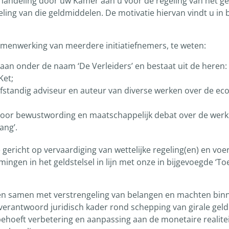
behandeling door uw Kamer aan u voor de regeling van het gel
ng van die geldmiddelen. De motivatie hiervan vindt u in bi
 samenwerking van meerdere initiatiefnemers, te weten:
aan onder de naam ‘De Verleiders’ en bestaat uit de heren:
Ket;
standig adviseur en auteur van diverse werken over de econ
t voor bewustwording en maatschappelijk debat over de werki
ang’.
ericht op vervaardiging van wettelijke regeling(en) en voer
ngen in het geldstelsel in lijn met onze in bijgevoegde ‘Toel
n samen met verstrengeling van belangen en machten binne
erantwoord juridisch kader rond schepping van girale geld
ehoeft verbetering en aanpassing aan de monetaire realiteit.