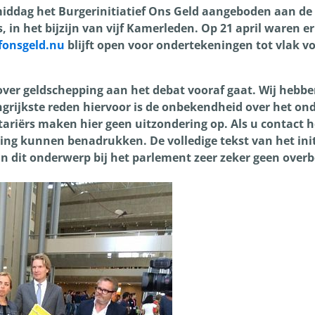
 middag het Burgerinitiatief Ons Geld aangeboden aan de
in het bijzijn van vijf Kamerleden. Op 21 april waren e
fonsgeld.nu
blijft open voor ondertekeningen tot vlak v
 over geldschepping aan het debat vooraf gaat. Wij hebb
angrijkste reden hiervoor is de onbekendheid over het on
riërs maken hier geen uitzondering op. Als u contact 
ing kunnen benadrukken. De volledige tekst van het initi
an dit onderwerp bij het parlement zeer zeker geen overbo