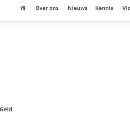
Een stabiel, eerlijk en democratisch gel
Over ons
Nieuws
Kennis
Vi
 Geld