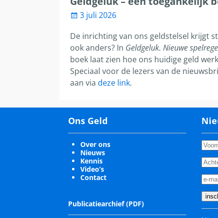
Geldgeluk – een toegankelijk b
3 juli 2026
De inrichting van ons geldstelsel krijgt
ook anders? In
Geldgeluk. Nieuwe spelrege
boek laat zien hoe ons huidige geld werk
Speciaal voor de lezers van de nieuwsbri
aan via
deze link
.
Ons Geld
Nie
Over ons
Nieuws
Kennis
Video’s
Contact
Publicatiearchief (PDF)