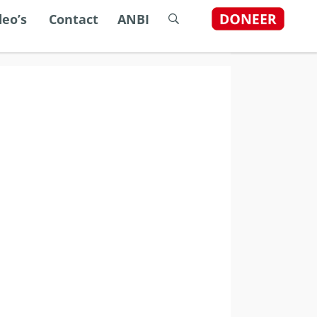
dstelsel
deo’s
Contact
ANBI