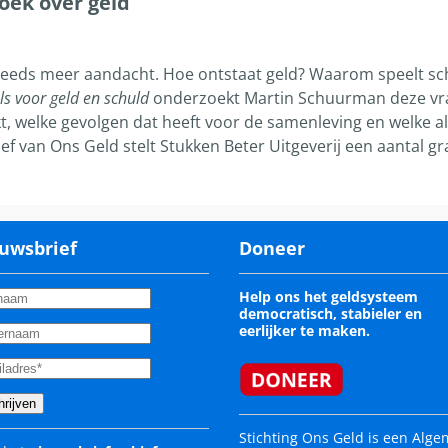
oek over geld
 steeds meer aandacht. Hoe ontstaat geld? Waarom speelt sch
ls voor geld en schuld
onderzoekt Martin Schuurman deze vra
t, welke gevolgen dat heeft voor de samenleving en welke al
ef van Ons Geld stelt Stukken Beter Uitgeverij een aantal g
uwsbrief
Doneer
Help ons het geldsysteem
democratisch, stabieler en
eerlijker te maken.
Stichting Ons Geld is een Alg