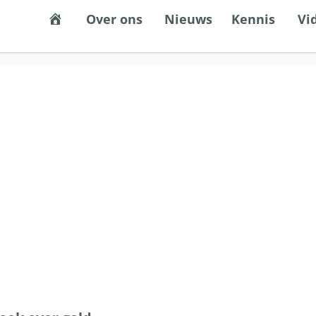
Een stabiel, eerlijk en democratisch gel
Over ons
Nieuws
Kennis
Vi