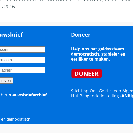
ds 2016.
uwsbrief
Doneer
Help ons het geldsysteem
democratisch, stabieler en
eerlijker te maken.
Stichting Ons Geld is een Alg
 het
nieuwsbriefarchief
.
Nut Beogende Instelling (
ANBI
r en democratisch.