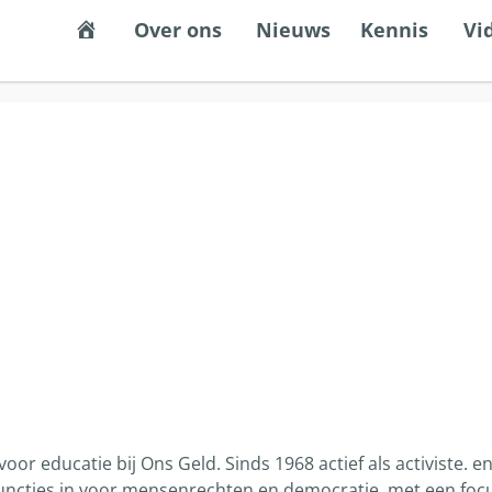
Een stabiel, eerlijk en democratisch gel
Over ons
Nieuws
Kennis
Vi
r educatie bij Ons Geld. Sinds 1968 actief als activiste. en
functies in voor mensenrechten en democratie, met een focu