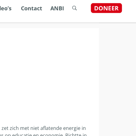
dstelsel
deo’s
Contact
ANBI
 zet zich met niet aflatende energie in
s op educatie en economie. Richtte in