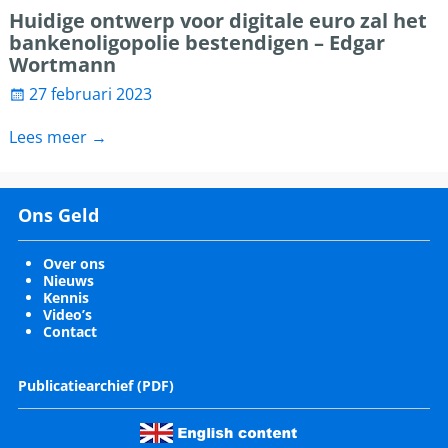
Huidige ontwerp voor digitale euro zal het
bankenoligopolie bestendigen – Edgar
Wortmann
27 februari 2023
Lees meer →
Ons Geld
Over ons
Nieuws
Kennis
Video’s
Contact
Publicatiearchief (PDF)